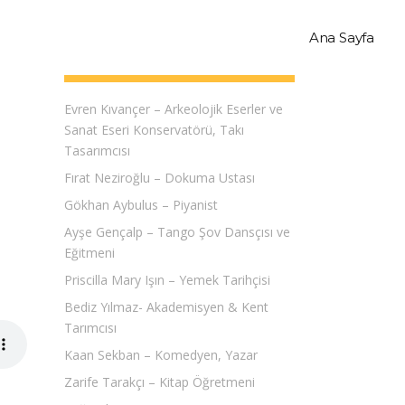
Ana Sayfa
Son Eklenen Söyleşiler
Evren Kıvançer – Arkeolojik Eserler ve
Sanat Eseri Konservatörü, Takı
Tasarımcısı
Fırat Neziroğlu – Dokuma Ustası
Gökhan Aybulus – Piyanist
Ayşe Gençalp – Tango Şov Dansçısı ve
Eğitmeni
Priscilla Mary Işın – Yemek Tarihçisi
Bediz Yılmaz- Akademisyen & Kent
Tarımcısı
Kaan Sekban – Komedyen, Yazar
Zarife Tarakçı – Kitap Öğretmeni