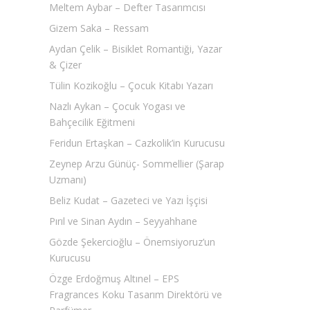
Meltem Aybar – Defter Tasarımcısı
Gizem Saka – Ressam
Aydan Çelik – Bisiklet Romantiği, Yazar
& Çizer
Tülin Kozikoğlu – Çocuk Kitabı Yazarı
Nazlı Aykan – Çocuk Yogası ve
Bahçecilik Eğitmeni
Feridun Ertaşkan – Cazkolik’in Kurucusu
Zeynep Arzu Günüç- Sommellier (Şarap
Uzmanı)
Beliz Kudat – Gazeteci ve Yazı İşçisi
Pırıl ve Sinan Aydın – Seyyahhane
Gözde Şekercioğlu – Önemsiyoruz’un
Kurucusu
Özge Erdoğmuş Altınel – EPS
Fragrances Koku Tasarım Direktörü ve