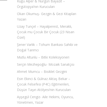
Kuğu Alper & Nurgün Bayazıt –
Örgütopya’nın Kurucuları
Okan Okumuş- Gezgin & Gezi Kitapları
Yazarı
Uzay Tunçel – Hayalperest, Meraklı,
Çocuk mu Çocuk Bir Çocuk (23 Nisan
Özel)
Şener Varlık – Tohum Bankası Sahibi ve
Doğal Tarımcı
Mutlu Altunlu – Bitki Koleksiyoneri
Serçin Mezhepoğlu- Mozaik Sanatçısı
Ahmet Mumcu – Bisiklet Gezgini
Esin Ekinci & Gülnaz Aktaş Bekar –
Çocuk Felsefesi (P4C) Eğitmenleri,
Düşün Taşın Atölyesi’nin Kurucuları
Ayşegül Cengiz- Aile Hekimi, Oyuncu,
Yönetmen, Yazar