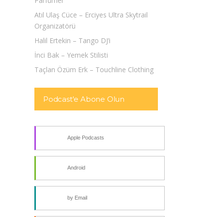
Parfümer
Atıl Ulaş Cüce – Erciyes Ultra Skytrail
Organizatörü
Halil Ertekin – Tango DJ’i
İnci Bak – Yemek Stilisti
Taçlan Özüm Erk – Touchline Clothing
Podcast'e Abone Olun
Apple Podcasts
Android
by Email