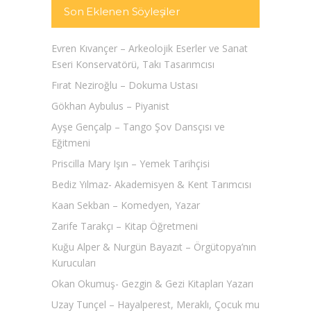
Son Eklenen Söyleşiler
Evren Kıvançer – Arkeolojik Eserler ve Sanat
Eseri Konservatörü, Takı Tasarımcısı
Fırat Neziroğlu – Dokuma Ustası
Gökhan Aybulus – Piyanist
Ayşe Gençalp – Tango Şov Dansçısı ve
Eğitmeni
Priscilla Mary Işın – Yemek Tarihçisi
Bediz Yılmaz- Akademisyen & Kent Tarımcısı
Kaan Sekban – Komedyen, Yazar
Zarife Tarakçı – Kitap Öğretmeni
Kuğu Alper & Nurgün Bayazıt – Örgütopya’nın
Kurucuları
Okan Okumuş- Gezgin & Gezi Kitapları Yazarı
Uzay Tunçel – Hayalperest, Meraklı, Çocuk mu