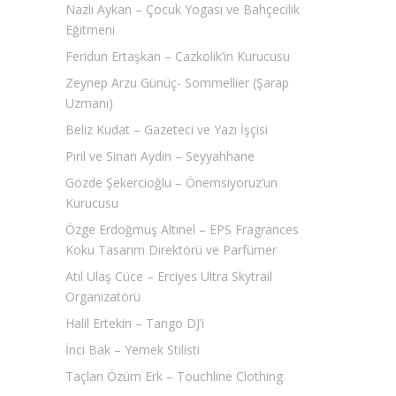
Nazlı Aykan – Çocuk Yogası ve Bahçecilik
Eğitmeni
Feridun Ertaşkan – Cazkolik’in Kurucusu
Zeynep Arzu Günüç- Sommellier (Şarap
Uzmanı)
Beliz Kudat – Gazeteci ve Yazı İşçisi
Pırıl ve Sinan Aydın – Seyyahhane
Gözde Şekercioğlu – Önemsiyoruz’un
Kurucusu
Özge Erdoğmuş Altınel – EPS Fragrances
Koku Tasarım Direktörü ve Parfümer
Atıl Ulaş Cüce – Erciyes Ultra Skytrail
Organizatörü
Halil Ertekin – Tango DJ’i
İnci Bak – Yemek Stilisti
Taçlan Özüm Erk – Touchline Clothing