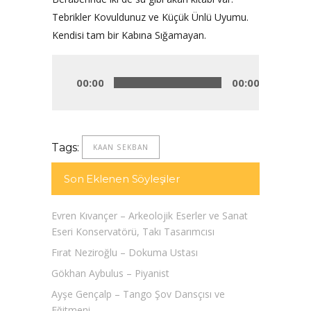
Tebrikler Kovuldunuz ve Küçük Ünlü Uyumu.
Kendisi tam bir Kabına Sığamayan.
Audio
Player
00:00
00:00
Tags:
KAAN SEKBAN
Son Eklenen Söyleşiler
Evren Kıvançer – Arkeolojik Eserler ve Sanat
Eseri Konservatörü, Takı Tasarımcısı
Fırat Neziroğlu – Dokuma Ustası
Gökhan Aybulus – Piyanist
Ayşe Gençalp – Tango Şov Dansçısı ve
Eğitmeni