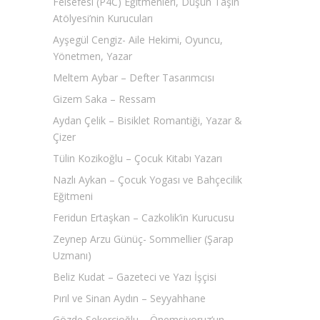
Felsefesi (P4C) Eğitmenleri, Düşün Taşın
Atölyesi’nin Kurucuları
Ayşegül Cengiz- Aile Hekimi, Oyuncu,
Yönetmen, Yazar
Meltem Aybar – Defter Tasarımcısı
Gizem Saka – Ressam
Aydan Çelik – Bisiklet Romantiği, Yazar &
Çizer
Tülin Kozikoğlu – Çocuk Kitabı Yazarı
Nazlı Aykan – Çocuk Yogası ve Bahçecilik
Eğitmeni
Feridun Ertaşkan – Cazkolik’in Kurucusu
Zeynep Arzu Günüç- Sommellier (Şarap
Uzmanı)
Beliz Kudat – Gazeteci ve Yazı İşçisi
Pırıl ve Sinan Aydın – Seyyahhane
Gözde Şekercioğlu – Önemsiyoruz’un