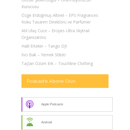
Kurucusu
Özge Erdoğmuş Altınel – EPS Fragrances
Koku Tasarım Direktörü ve Parfümer
Atıl Ulaş Cüce – Erciyes Ultra Skytrail
Organizatörü
Halil Ertekin – Tango DJ’i
İnci Bak – Yemek Stilisti
Taçlan Özüm Erk – Touchline Clothing
Podcast'e Abone Olun
Apple Podcasts
Android